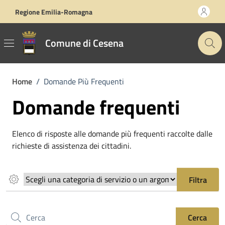
Vai ai contenuti
Vai al footer
Regione Emilia-Romagna
Comune di Cesena
Home
/
Domande Più Frequenti
Domande frequenti
Elenco di risposte alle domande più frequenti raccolte dalle
richieste di assistenza dei cittadini.
Scegli una categoria di servizio o un argomento
Filtra
Cerca nel sito
Cerca