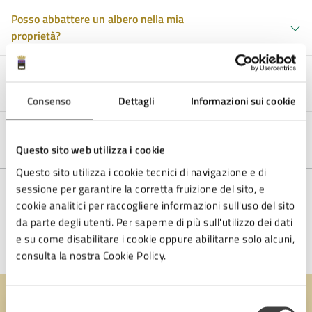
Posso abbattere un albero nella mia
proprietà?
Se cambio indirizzo o residenza, devo rifare la
carta d'identità?
Consenso
Dettagli
Informazioni sui cookie
Sono una donna che vive un momento di tensione
in una relazione violenta, cosa posso fare?
Questo sito web utilizza i cookie
Questo sito utilizza i cookie tecnici di navigazione e di
sessione per garantire la corretta fruizione del sito, e
cookie analitici per raccogliere informazioni sull'uso del sito
Nessuna altra domanda
da parte degli utenti. Per saperne di più sull'utilizzo dei dati
e su come disabilitare i cookie oppure abilitarne solo alcuni,
consulta la nostra Cookie Policy.
Selezione
Quanto sono chiare le informazioni su questa